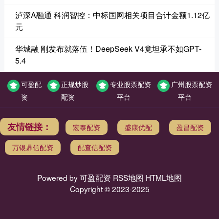
泸深A融通 科润智控：中标国网相关项目合计金额1.12亿
元
华城融 刚发布就落伍！DeepSeek V4竟坦承不如GPT-
5.4
可盈配
正规炒股
专业股票配资
广州股票配资
资
配资
平台
平台
友情链接：
宏泰配资
盛康优配
盈昌配资
万银鼎信配资
配查信配资
Powered by
可盈配资
RSS地图
HTML地图
Copyright
© 2023-2025